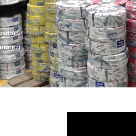
zado)
motriz)