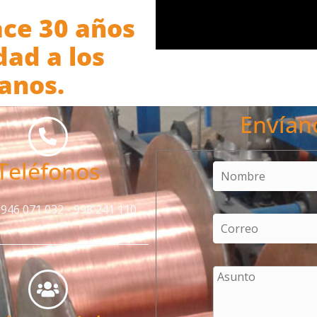
ce 30 años
ad a los
anos.
Envían
Teléfonos
 946 071 032 - 998 241 110