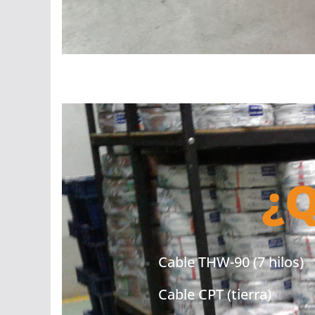
¿Q
Cable THW-90 (7 hilos)
Cable CPT (tierra)