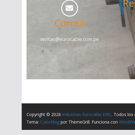
Re
Correo
ventas@eurocable.com.pe
Copyright © 2026
Industrias Eurocable EIRL
. Todos los
Tema:
ColorMag
por ThemeGrill. Funciona con
WordPr