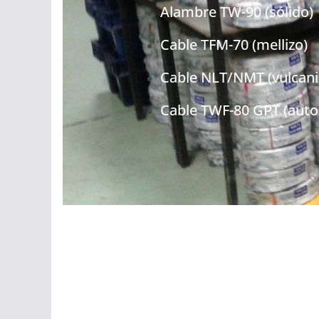
Alambre TW-90 (sólido)
Cable TFM-70 (mellizo)
Cable NLT/NMT (vulcani
Cable TWF-80 GPT (auto